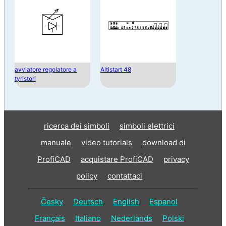
avviatore regolatore a
Altistart 48
tyristori
ricerca dei simboli
simboli elettrici
manuale
video tutorials
download di
ProfiCAD
acquistare ProfiCAD
privacy
policy
contattaci
Česky
Deutsch
English
Espanol
Français
Italiano
Nederlands
Polski