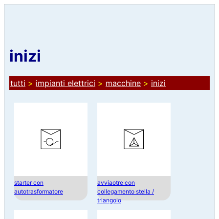
inizi
tutti
>
impianti elettrici
>
macchine
>
inizi
starter con
avviaotre con
autotrasformatore
collegamento stella /
triangolo