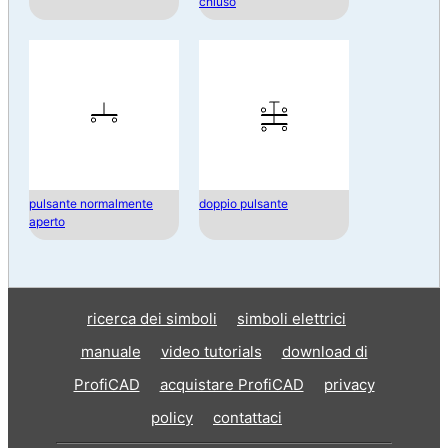
chiuso
pulsante normalmente
doppio pulsante
aperto
ricerca dei simboli
simboli elettrici
manuale
video tutorials
download di
ProfiCAD
acquistare ProfiCAD
privacy
policy
contattaci