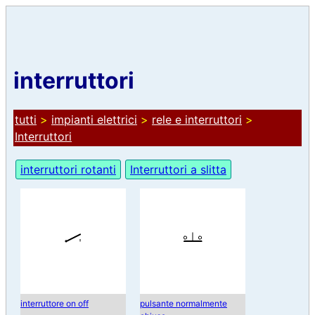
interruttori
tutti
>
impianti elettrici
>
rele e interruttori
>
Interruttori
interruttori rotanti
Interruttori a slitta
interruttore on off
pulsante normalmente