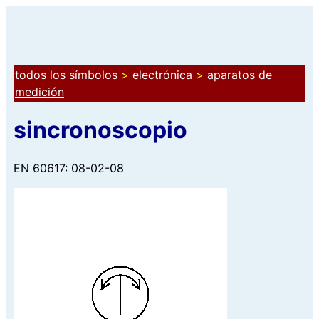
todos los símbolos
>
electrónica
>
aparatos de
medición
sincronoscopio
EN 60617: 08-02-08