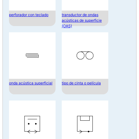
perforador con teclado
transductor de ondas
acústicas de superficie
(OAS)
onda acústica superficial
tipo de cinta o película