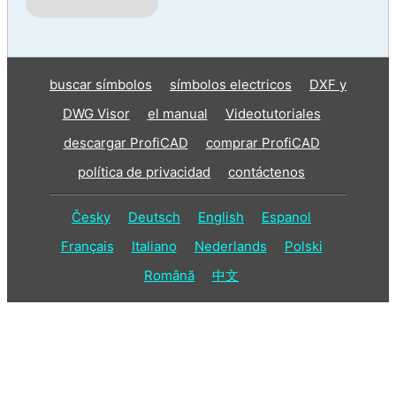
buscar símbolos
símbolos electricos
DXF y
DWG Visor
el manual
Videotutoriales
descargar ProfiCAD
comprar ProfiCAD
política de privacidad
contáctenos
Česky
Deutsch
English
Espanol
Français
Italiano
Nederlands
Polski
Română
中文