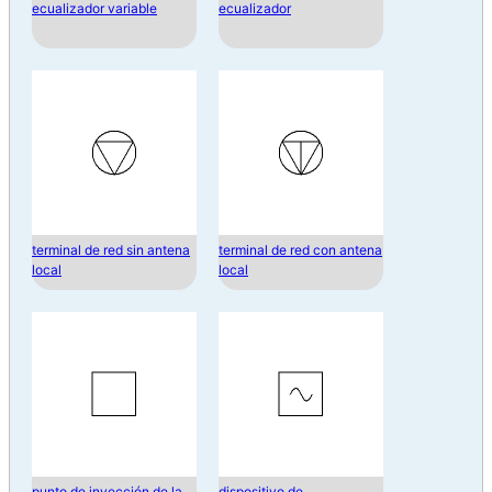
ecualizador variable
ecualizador
terminal de red sin antena
terminal de red con antena
local
local
punto de inyección de la
dispositivo de