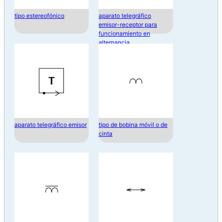
tipo estereofónico
aparato telegráfico
emisor-receptor para
funcionamiento en
alternancia
aparato telegráfico emisor
tipo de bobina móvil o de
cinta