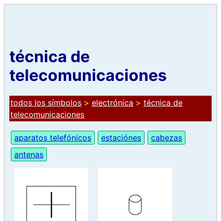
técnica de
telecomunicaciones
todos los símbolos
>
electrónica
>
técnica de
telecomunicaciones
aparatos telefónicos
estaciónes
cabezas
antenas