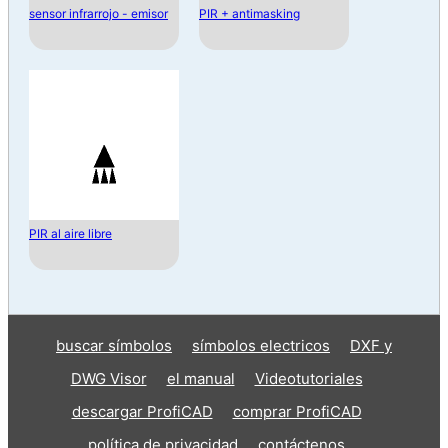
sensor infrarrojo - emisor
PIR + antimasking
PIR al aire libre
buscar símbolos
símbolos electricos
DXF y
DWG Visor
el manual
Videotutoriales
descargar ProfiCAD
comprar ProfiCAD
política de privacidad
contáctenos