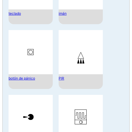
teclado
imán
botón de pánico
PIR