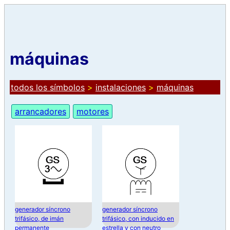
máquinas
todos los símbolos
>
instalaciones
>
máquinas
arrancadores
motores
generador síncrono
generador síncrono
trifásico, de imán
trifásico, con inducido en
permanente
estrella y con neutro