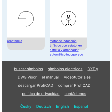
terminales y escobillas
reactancia
motor de inducción
trifásico con estator en
estrella y arrancador
automático incorporado
buscar símbolos
símbolos electricos
DXF y
DWG Visor
el manual
Videotutoriales
descargar ProfiCAD
comprar ProfiCAD
política de privacidad
contáctenos
Česky
Deutsch
English
Espanol