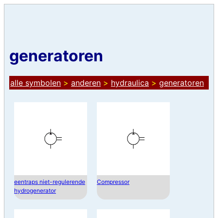
generatoren
alle symbolen
>
anderen
>
hydraulica
>
generatoren
eentraps niet-regulerende
Compressor
hydrogenerator