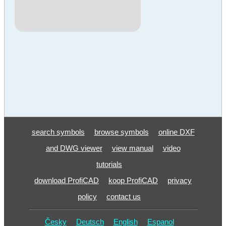
search symbols
browse symbols
online DXF
and DWG viewer
view manual
video
tutorials
download ProfiCAD
koop ProfiCAD
privacy
policy
contact us
Česky
Deutsch
English
Espanol