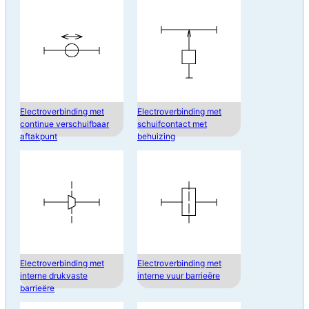
Electroverbinding met
Electroverbinding met
continue verschuifbaar
schuifcontact met
aftakpunt
behuizing
Electroverbinding met
Electroverbinding met
interne drukvaste
interne vuur barrieëre
barrieëre