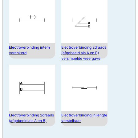
Electroverbinding intern
Electroverbinding 2draads
verankerd
(afgebeeld als A en B)
versimpelde weergave
Electroverbinding 2draads
Electroverbinding in lengte
(afgebeeld als A en B)
verstelbaar