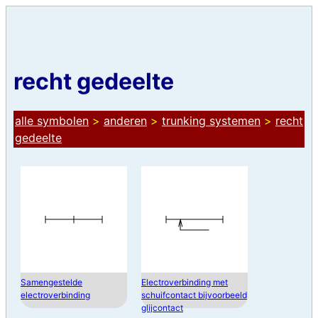
recht gedeelte
alle symbolen
>
anderen
>
trunking systemen
>
recht
gedeelte
Samengestelde
Electroverbinding met
electroverbinding
schuifcontact bijvoorbeeld
glijcontact