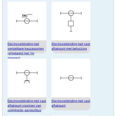
Electroverbinding met
Electroverbinding met vast
verstelbare keuzepunten
aftakpunt met behuizing
(afgebeeld met 1m
stappen)
Electroverbinding met vast
Electroverbinding met vast
aftakpunt voorzien van
aftakpunt
veiligheids-aansluitbus