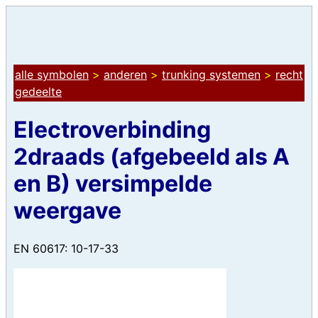
alle symbolen
>
anderen
>
trunking systemen
>
recht
gedeelte
Electroverbinding
2draads (afgebeeld als A
en B) versimpelde
weergave
EN 60617: 10-17-33