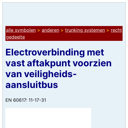
alle symbolen
>
anderen
>
trunking systemen
>
recht
gedeelte
Electroverbinding met
vast aftakpunt voorzien
van veiligheids-
aansluitbus
EN 60617: 11-17-31