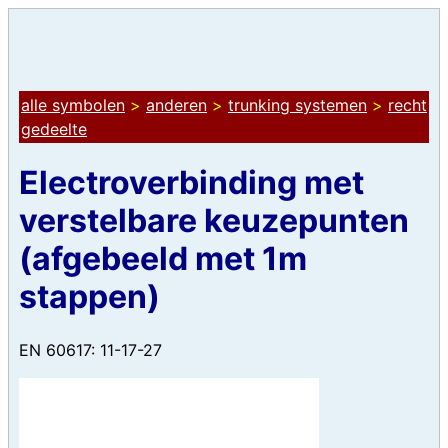
alle symbolen
>
anderen
>
trunking systemen
>
recht
gedeelte
Electroverbinding met
verstelbare keuzepunten
(afgebeeld met 1m
stappen)
EN 60617: 11-17-27