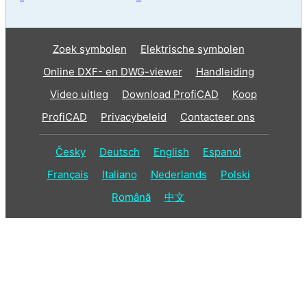
Zoek symbolen
Elektrische symbolen
Online DXF- en DWG-viewer
Handleiding
Video uitleg
Download ProfiCAD
Koop
ProfiCAD
Privacybeleid
Contacteer ons
Česky
Deutsch
English
Espanol
Français
Italiano
Nederlands
Polski
Română
中文