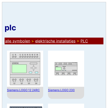
plc
alle symbolen
>
elektrische installaties
>
PLC
Siemens LOGO 12 24RC
Siemens LOGO 230