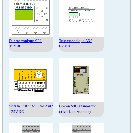
Telemecanique SR1
Telemecanique SR2
B121BD
B201B
Noratel 230v AC - 24V AC
Omron V1000 invertor
_ 24V DC
enkel fase voeding