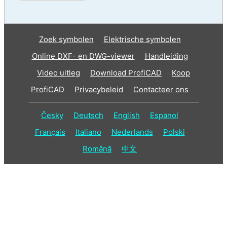
Zoek symbolen
Elektrische symbolen
Online DXF- en DWG-viewer
Handleiding
Video uitleg
Download ProfiCAD
Koop
ProfiCAD
Privacybeleid
Contacteer ons
Česky
Deutsch
English
Espanol
Français
Italiano
Nederlands
Polski
Română
中文