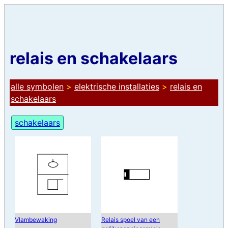
relais en schakelaars
alle symbolen
>
elektrische installaties
>
relais en
schakelaars
schakelaars
Vlambewaking
Relais spoel van een