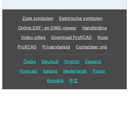
Zoek symbolen
Elektrische symbolen
Online DXF- en DWG-viewer
Handleiding
Video uitleg
Download ProfiCAD
Koop
ProfiCAD
Privacybeleid
Contacteer ons
Česky
Deutsch
English
Espanol
Français
Italiano
Nederlands
Polski
Română
中文