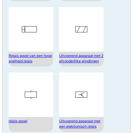
Relais spoel van een hoge
Uitvoerend apparaat met 2
snelheid relais
afzonderlijke windingen
relais spoel
Uitvoerend apparaat met
een elektronisch relais