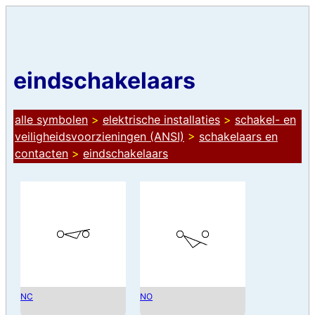
eindschakelaars
alle symbolen
>
elektrische installaties
>
schakel- en
veiligheidsvoorzieningen (ANSI)
>
schakelaars en
contacten
>
eindschakelaars
NC
NO