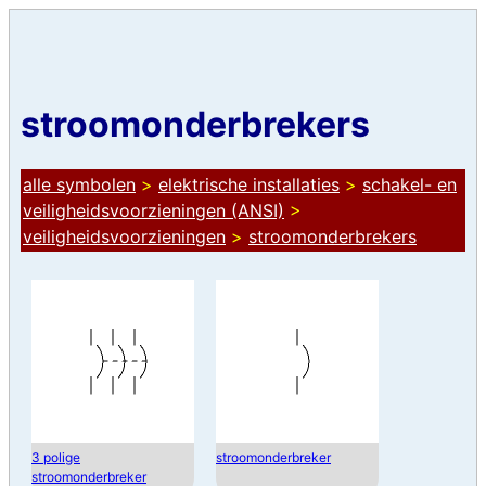
stroomonderbrekers
alle symbolen
>
elektrische installaties
>
schakel- en
veiligheidsvoorzieningen (ANSI)
>
veiligheidsvoorzieningen
>
stroomonderbrekers
3 polige
stroomonderbreker
stroomonderbreker