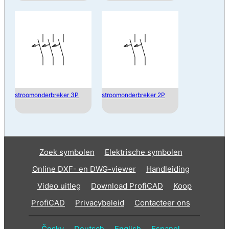
stroomonderbreker 3P
stroomonderbreker 2P
Zoek symbolen
Elektrische symbolen
Online DXF- en DWG-viewer
Handleiding
Video uitleg
Download ProfiCAD
Koop
ProfiCAD
Privacybeleid
Contacteer ons
Česky
Deutsch
English
Espanol