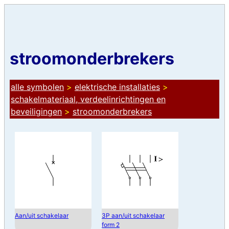
stroomonderbrekers
alle symbolen
>
elektrische installaties
>
schakelmateriaal, verdeelinrichtingen en
beveiligingen
>
stroomonderbrekers
Aan/uit schakelaar
3P aan/uit schakelaar
form 2