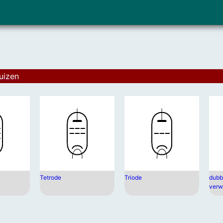
uizen
Tetrode
Triode
dubb
verw