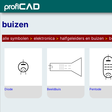
buizen
alle symbolen
>
elektronica
>
halfgeleiders en buizen
>
b
Diode
Beeldbuis
Pentode