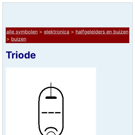
alle symbolen
>
elektronica
>
halfgeleiders en buizen
>
buizen
Triode