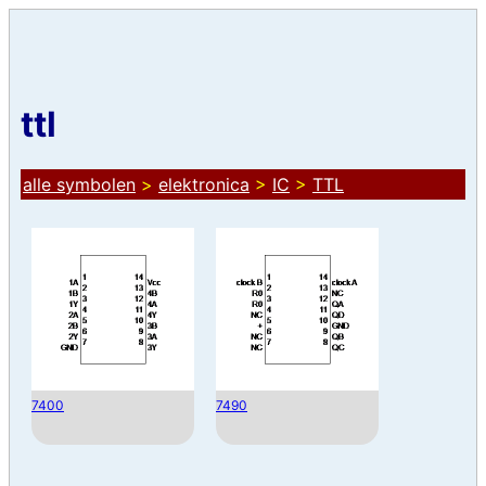
ttl
alle symbolen
>
elektronica
>
IC
>
TTL
7400
7490