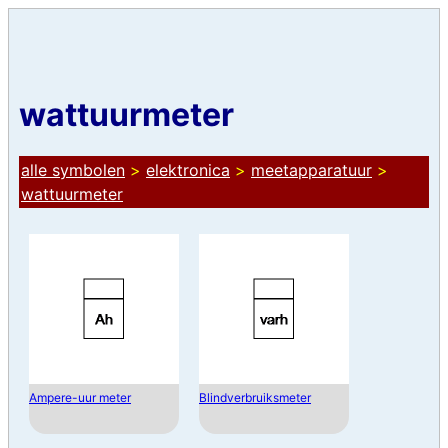
wattuurmeter
alle symbolen
>
elektronica
>
meetapparatuur
>
wattuurmeter
Ampere-uur meter
Blindverbruiksmeter