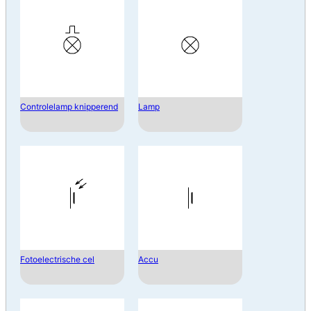
Controlelamp knipperend
Lamp
Fotoelectrische cel
Accu