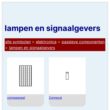
lampen en signaalgevers
alle symbolen
>
elektronica
>
passieve componenten
>
lampen en signaalgevers
zonnepaneel
Zonnecel