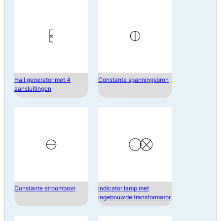
Hall generator met 4
Constante spanningsbron
aansluitingen
Constante stroombron
Indicator lamp met
ingebouwde transformator