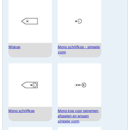
Wiskop
Mono schrijfkop - simpele
vorm
Mono schrijfkop
Mono kop voor opnemen,
afspelen en wissen
simpele vorm