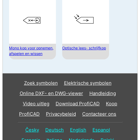
Mono kop voor opnemen,
Optische lees- schrijfkop
afspelen en wissen
Zoek symbolen
Elektrische symbolen
Online DXF- en DWG-viewer
Handleiding
Video uitleg
Download ProfiCAD
Koop
ProfiCAD
Privacybeleid
Contacteer ons
Česky
Deutsch
English
Espanol