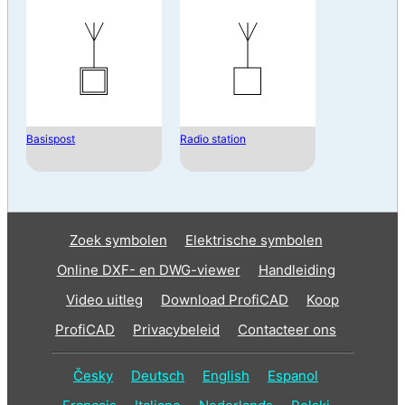
Basispost
Radio station
Zoek symbolen
Elektrische symbolen
Online DXF- en DWG-viewer
Handleiding
Video uitleg
Download ProfiCAD
Koop
ProfiCAD
Privacybeleid
Contacteer ons
Česky
Deutsch
English
Espanol