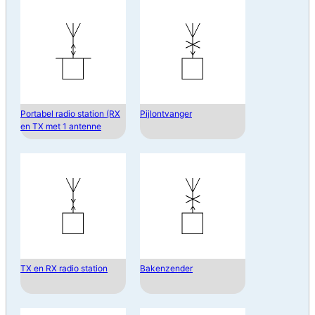
Portabel radio station (RX
Pijlontvanger
en TX met 1 antenne
TX en RX radio station
Bakenzender