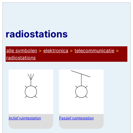
radiostations
alle symbolen
>
elektronica
>
telecommunicatie
>
radiostations
Actief ruimtestation
Passief ruimtestation