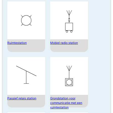
Ruimtestation
Mobiel radio station
Passief relais station
Grondstation voor
communicatie met een
ruimtestation