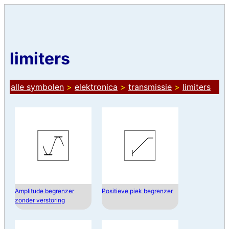
limiters
alle symbolen
>
elektronica
>
transmissie
>
limiters
Amplitude begrenzer
Positieve piek begrenzer
zonder verstoring