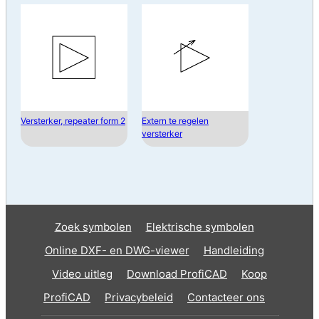
Versterker, repeater form 2
Extern te regelen
versterker
Zoek symbolen
Elektrische symbolen
Online DXF- en DWG-viewer
Handleiding
Video uitleg
Download ProfiCAD
Koop
ProfiCAD
Privacybeleid
Contacteer ons