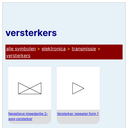
versterkers
alle symbolen
>
elektronica
>
transmissie
>
versterkers
Negatieve impedantie 2-
Versterker, repeater form 1
weg versterker