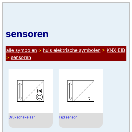
sensoren
alle symbolen
>
huis elektrische symbolen
>
KNX-EIB
>
sensoren
Drukschakelaar
Tijd sensor