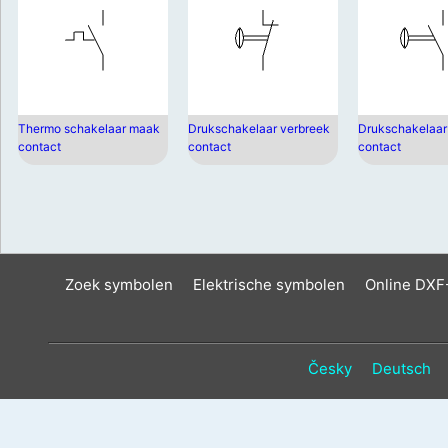
Thermo schakelaar maak
Drukschakelaar verbreek
Drukschakelaa
contact
contact
contact
Zoek symbolen
Elektrische symbolen
Online DXF
Česky
Deutsch