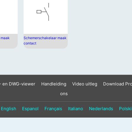
r maak
Schemerschakelaar maak
contact
- en DWG-viewer
Handleiding
Video uitleg
Download Pr
ons
English
Espanol
Français
Italiano
Nederlands
Polski