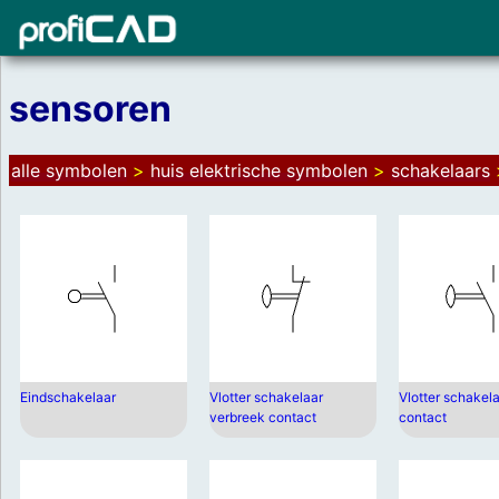
sensoren
alle symbolen
>
huis elektrische symbolen
>
schakelaars
Eindschakelaar
Vlotter schakelaar
Vlotter schakel
verbreek contact
contact