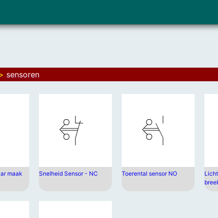
>
sensoren
aar maak
Snelheid Sensor - NC
Toerental sensor NO
Lich
bree