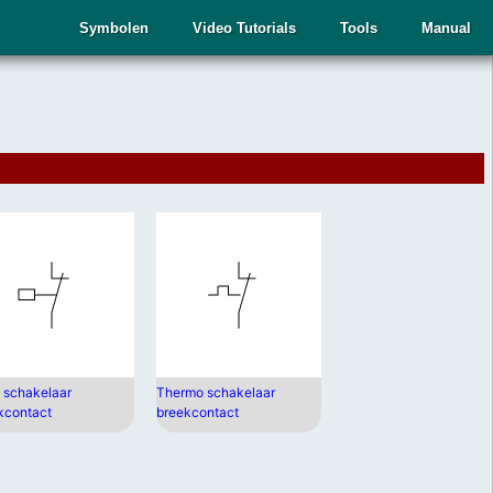
Symbolen
Video Tutorials
Tools
Manual
t schakelaar
Thermo schakelaar
kcontact
breekcontact