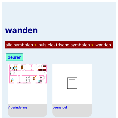
wanden
alle symbolen
>
huis elektrische symbolen
>
wanden
deuren
Vloerindeling
Leunstoel