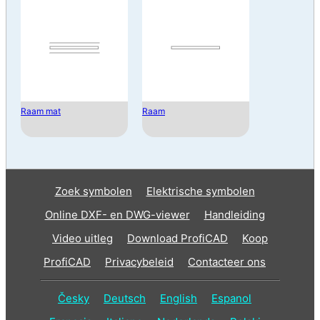
Raam mat
Raam
Zoek symbolen
Elektrische symbolen
Online DXF- en DWG-viewer
Handleiding
Video uitleg
Download ProfiCAD
Koop
ProfiCAD
Privacybeleid
Contacteer ons
Česky
Deutsch
English
Espanol