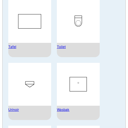
Tafel
Toilet
Urinoir
Wasbak