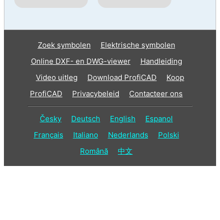
Zoek symbolen
Elektrische symbolen
Online DXF- en DWG-viewer
Handleiding
Video uitleg
Download ProfiCAD
Koop
ProfiCAD
Privacybeleid
Contacteer ons
Česky
Deutsch
English
Espanol
Français
Italiano
Nederlands
Polski
Română
中文