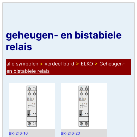
geheugen- en bistabiele
relais
alle symbolen
>
verdeel bord
>
ELKO
>
Geheugen-
en bistabiele relais
BR-216-10
BR-216-20