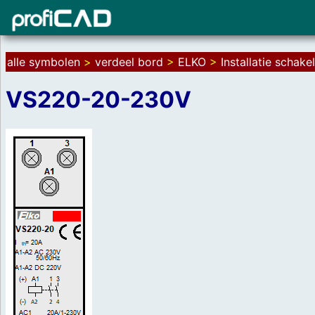
alle symbolen
>
verdeel bord
>
ELKO
>
Installatie schake
VS220-20-230V