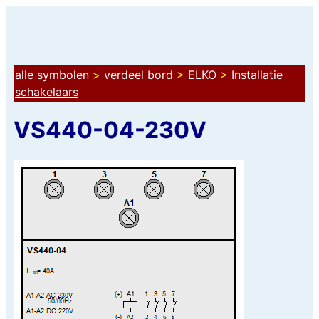
alle symbolen
>
verdeel bord
>
ELKO
>
Installatie
schakelaars
VS440-04-230V