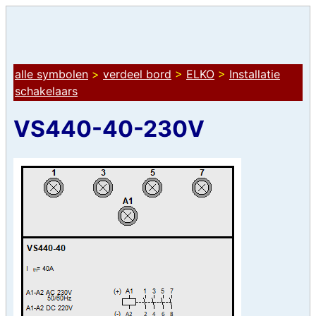
alle symbolen
>
verdeel bord
>
ELKO
>
Installatie
schakelaars
VS440-40-230V