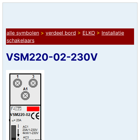
alle symbolen
>
verdeel bord
>
ELKO
>
Installatie
schakelaars
VSM220-02-230V