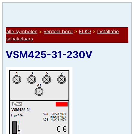
alle symbolen
>
verdeel bord
>
ELKO
>
Installatie
schakelaars
VSM425-31-230V