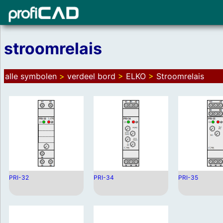
stroomrelais
alle symbolen
>
verdeel bord
>
ELKO
>
Stroomrelais
PRI-32
PRI-34
PRI-35