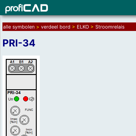
alle symbolen
>
verdeel bord
>
ELKO
>
Stroomrelais
PRI-34