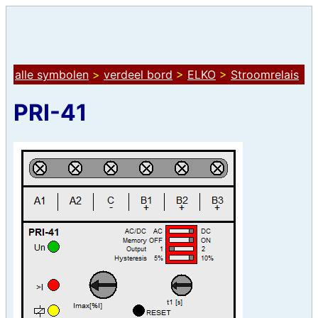
alle symbolen
>
verdeel bord
>
ELKO
>
Stroomrelais
PRI-41