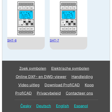
SHT-6
SHT-7
Zoek symbolen
Elektrische symbolen
Online DXF- en DWG-viewer
Handleiding
Video uitleg
Download ProfiCAD
Koop
ProfiCAD
Privacybeleid
Contacteer ons
Česky
Deutsch
English
Espanol