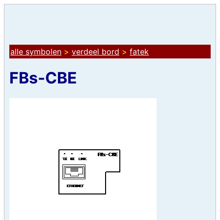
alle symbolen
>
verdeel bord
>
fatek
FBs-CBE