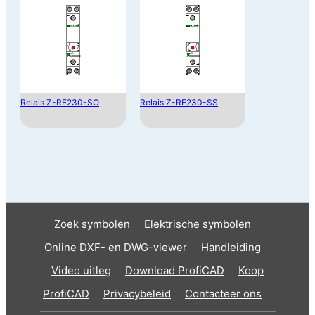
Relais Z-RE230-SO
Relais Z-RE230-SS
Zoek symbolen
Elektrische symbolen
Online DXF- en DWG-viewer
Handleiding
Video uitleg
Download ProfiCAD
Koop
ProfiCAD
Privacybeleid
Contacteer ons