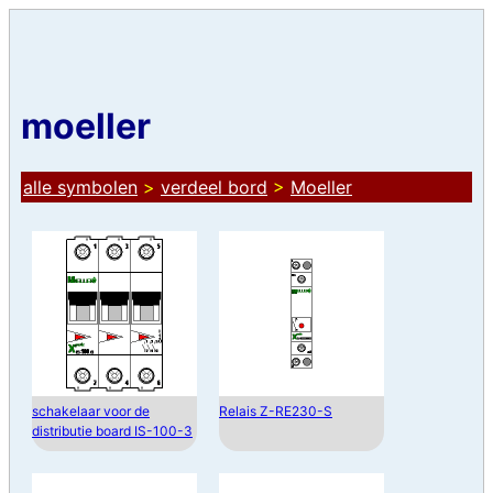
moeller
alle symbolen
>
verdeel bord
>
Moeller
schakelaar voor de
Relais Z-RE230-S
distributie board IS-100-3