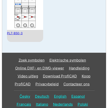
PL7-B50-3
Zoek symbolen
Elektrische symbolen
Online DXF- en DWG-viewer
Handleiding
Video uitleg
Download ProfiCAD
Koop
ProfiCAD
Privacybeleid
Contacteer ons
Česky
Deutsch
English
Espanol
Français
Italiano
Nederlands
Polski