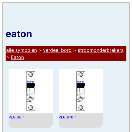
eaton
alle symbolen
>
verdeel bord
>
stroomonderbrekers
>
Eaton
PL6-B6-1
PL6-B10-1