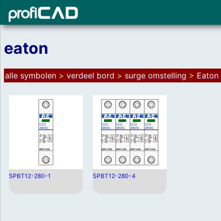
eaton
alle symbolen
>
verdeel bord
>
surge omstelling
>
Eaton
SPBT12-280-1
SPBT12-280-4