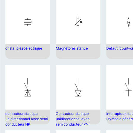
cristal piézoélectrique
Magnétorésistance
Défaut (court-ci
contacteur statique
Contacteur statique
Interrupteur sta
unidirectionnel avec semi-
unidirectionnel avec
(symbole généra
conducteur NP
semiconducteur PN