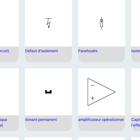
rcuit)
Défaut d'isolement
Parafoudre
Isol
tique
Aimant permanent
amplificateur opérationnel
Capt
l)
l'eff