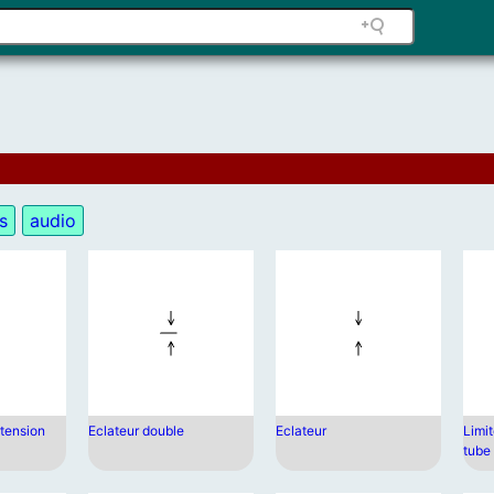
s
audio
rtension
Eclateur double
Eclateur
Limit
tube