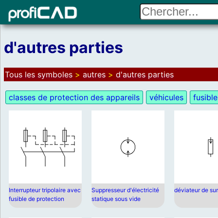
d'autres parties
Tous les symboles
>
autres
>
d'autres parties
classes de protection des appareils
véhicules
fusible
Interrupteur tripolaire avec
Suppresseur d'électricité
déviateur de su
fusible de protection
statique sous vide