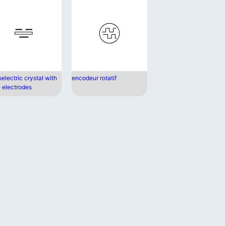
electric crystal with
encodeur rotatif
e electrodes