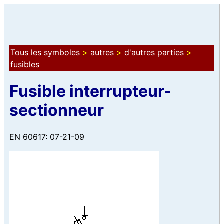
Tous les symboles
>
autres
>
d'autres parties
>
fusibles
Fusible interrupteur-
sectionneur
EN 60617: 07-21-09