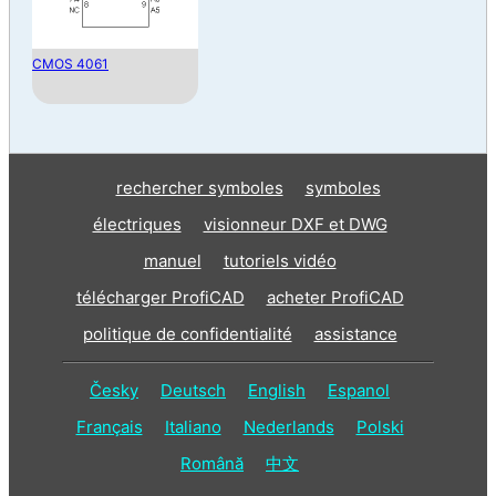
CMOS 4061
rechercher symboles
symboles
électriques
visionneur DXF et DWG
manuel
tutoriels vidéo
télécharger ProfiCAD
acheter ProfiCAD
politique de confidentialité
assistance
Česky
Deutsch
English
Espanol
Français
Italiano
Nederlands
Polski
Română
中文