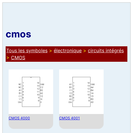
cmos
Tous les symboles
>
électronique
>
circuits intégrés
>
CMOS
CMOS 4000
CMOS 4001