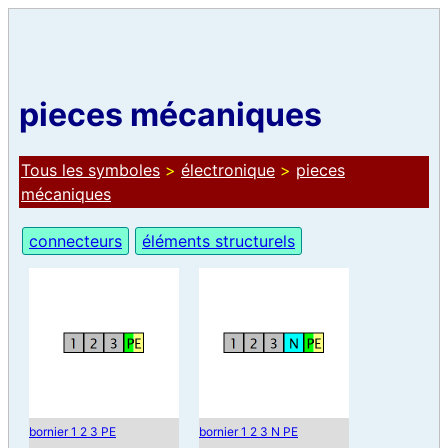
pieces mécaniques
Tous les symboles
>
électronique
>
pieces
mécaniques
connecteurs
éléments structurels
bornier 1 2 3 PE
bornier 1 2 3 N PE