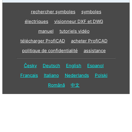
rechercher symboles
symboles
électriques
visionneur DXF et DWG
manuel
tutoriels vidéo
télécharger ProfiCAD
acheter ProfiCAD
politique de confidentialité
assistance
Česky
Deutsch
English
Espanol
Français
Italiano
Nederlands
Polski
Română
中文