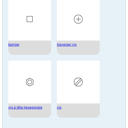
bornier
traverser vis
vis à tête hexagonale
vis