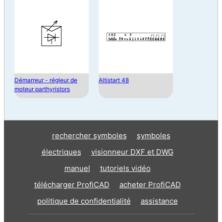
Démarreur - régleur de
Altistart 48
moteur parthyristors
rechercher symboles
symboles
électriques
visionneur DXF et DWG
manuel
tutoriels vidéo
télécharger ProfiCAD
acheter ProfiCAD
politique de confidentialité
assistance